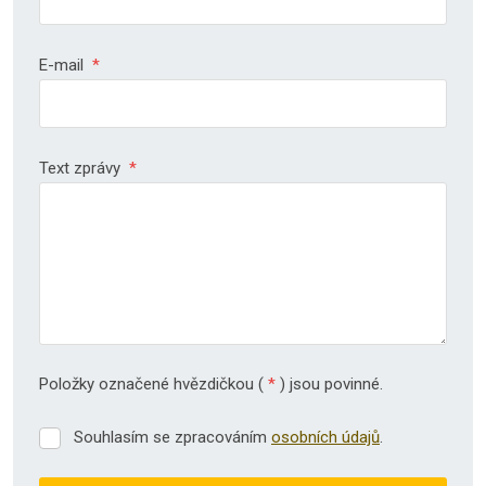
E-mail
*
Text zprávy
*
Položky označené hvězdičkou (
*
) jsou povinné.
Souhlasím se zpracováním
osobních údajů
.
Souhlasím
se
zpracováním