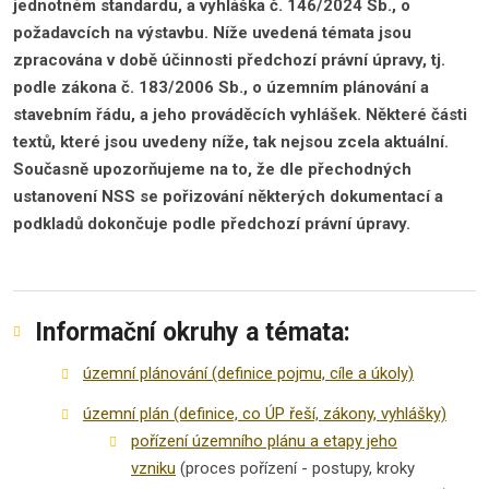
jednotném standardu, a vyhláška č. 146/2024 Sb., o
požadavcích na výstavbu. Níže uvedená témata jsou
zpracována v době účinnosti předchozí právní úpravy, tj.
podle zákona č. 183/2006 Sb., o územním plánování a
stavebním řádu, a jeho prováděcích vyhlášek. Některé části
textů, které jsou uvedeny níže, tak nejsou zcela aktuální.
Současně upozorňujeme na to, že dle přechodných
ustanovení NSS se pořizování některých dokumentací a
podkladů dokončuje podle předchozí právní úpravy.
Informační okruhy a témata:
územní plánování (definice pojmu, cíle a úkoly)
územní plán (definice, co ÚP řeší, zákony, vyhlášky)
pořízení územního plánu a etapy jeho
vzniku
(proces pořízení - postupy, kroky