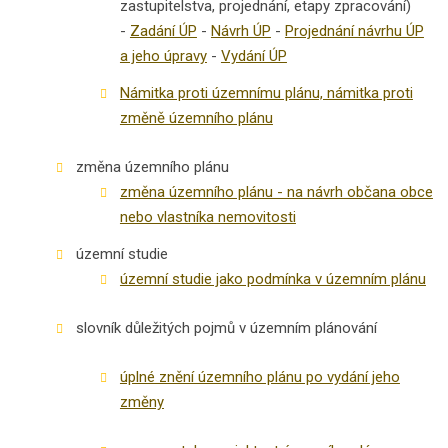
zastupitelstva, projednání, etapy zpracování)
-
Zadání ÚP
-
Návrh ÚP
-
Projednání návrhu ÚP
a jeho úpravy
-
Vydání ÚP
Námitka proti územnímu plánu, námitka proti
změně územního plánu
změna územního plánu
změna územního plánu - na návrh občana obce
nebo vlastníka nemovitosti
územní studie
územní studie jako podmínka v územním plánu
slovník důležitých pojmů v územním plánování
úplné znění územního plánu po vydání jeho
změny