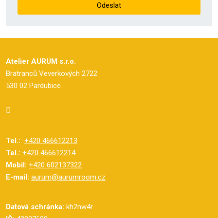
Odeslat
osobních
údajů
.
Formulář
se
nepodařilo
Atelier AURUM s.r.o.
odeslat.
Bratranců Veverkových 2722
530 02 Pardubice
Tel.:
+420 466612213
Tel.:
+420 466612214
Mobil:
+420 602137322
E-mail:
aurum@aurumroom.cz
Datová schránka:
kh2nw4r