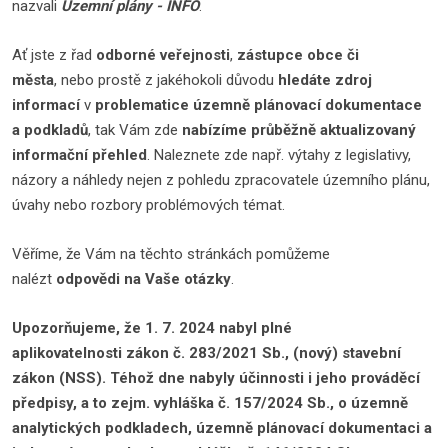
nazvali
Územní plány - INFO
.
Ať jste z řad
odborné veřejnosti
,
zástupce obce či
města
, nebo prostě z jakéhokoli důvodu
hledáte zdroj
informací
v
problematice územně plánovací dokumentace
a podkladů
, tak Vám zde
nabízíme průběžně aktualizovaný
informační přehled
. Naleznete zde např. výtahy z legislativy,
názory a náhledy nejen z pohledu zpracovatele územního plánu,
úvahy nebo rozbory problémových témat.
Věříme, že Vám na těchto stránkách pomůžeme
nalézt
odpovědi na Vaše otázky
.
Upozorňujeme, že 1. 7. 2024 nabyl plné
aplikovatelnosti zákon č. 283/2021 Sb., (nový) stavební
zákon (NSS). Téhož dne nabyly účinnosti i jeho prováděcí
předpisy, a to zejm. vyhláška č. 157/2024 Sb., o územně
analytických podkladech, územně plánovací dokumentaci a