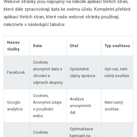
Webové stránky jsou napojeny na několik aplikací třetích stran,
které dále zpracovávají data ke svému účelu. Kompletní přehled
aplikací třetích stran, které naše webové stránky používají,
naleznete v následující tabulce:
Název
Data
Účel
Typ souhlasu
služby
Cookies,
anonymní data o
Oprávněné
Opt-out, není
Facebook
chování a
zájmy správce.
nutný souhlas.
zájmech skupiny.
Cookies,
Analýza
Google
Anonymní údaje
Není nutný
anonymních
analytics
o používání
souhlas.
dat.
webu.
Optimalizace
Cookies,
kampaní na