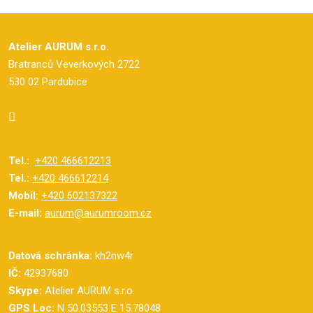
Atelier AURUM s.r.o.
Bratranců Veverkových 2722
530 02 Pardubice
Tel.:
+420 466612213
Tel.:
+420 466612214
Mobil:
+420 602137322
E-mail:
aurum@aurumroom.cz
Datová schránka:
kh2nw4r
IČ:
42937680
Skype:
Atelier AURUM s.r.o.
GPS Loc:
N 50.03553 E 15.78048