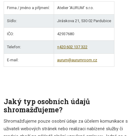
Firma / jméno a příjmení:
Atelier 'AURUM' s.r.o.
Sídlo:
Jiráskova 21, 530 02 Pardubice
IČO:
42937680
Telefon:
+420 602 137 322
E-mail:
aurum@aurumroom.cz
Jaký typ osobních údajů
shromažďujeme?
Shromažďujeme pouze osobní údaje za účelem komunikace s
uživateli webových stránek nebo realizaci nabízené služby či