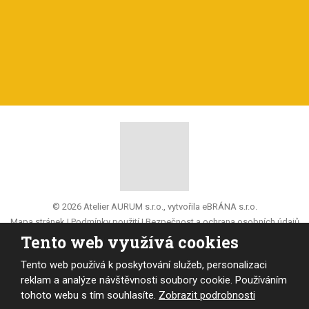
© 2026 Atelier AURUM s.r.o., vytvořila eBRÁNA s.r.o.
Mapa stránek
|
Podmínky použití
|
Bezpečnost a ochrana osobních údajů
Tento web využívá cookies
VYROBILA
Tento web používá k poskytování služeb, personalizaci
reklam a analýze návštěvnosti soubory cookie. Používáním
tohoto webu s tím souhlasíte.
Zobrazit podrobnosti
Tento web je chráněn pomocí Google ReCAPTCHA a platí pro něj