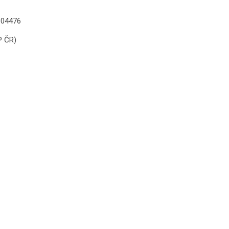
e 04476
P ČR)