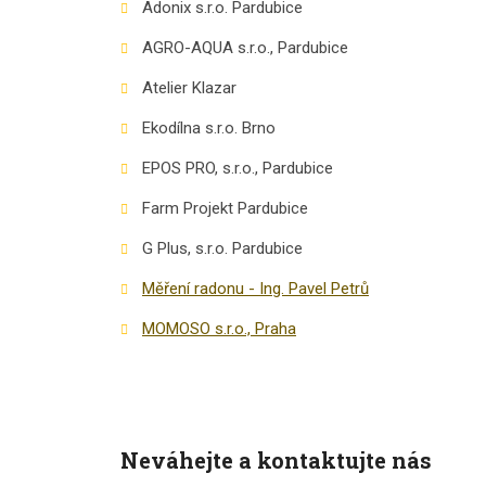
Adonix s.r.o. Pardubice
AGRO-AQUA s.r.o., Pardubice
Atelier Klazar
Ekodílna s.r.o. Brno
EPOS PRO, s.r.o., Pardubice
Farm Projekt Pardubice
G Plus, s.r.o. Pardubice
Měření radonu - Ing. Pavel Petrů
MOMOSO s.r.o., Praha
Neváhejte a kontaktujte nás