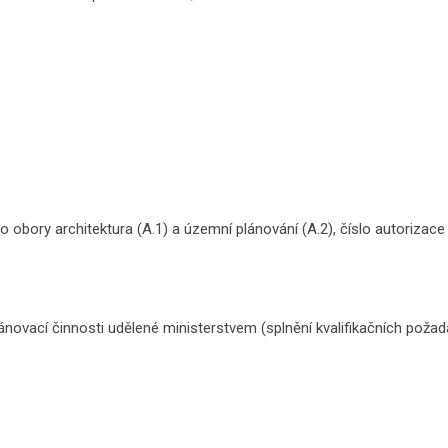
ro obory architektura (A.1) a územní plánování (A.2), číslo autorizac
ánovací činnosti udělené ministerstvem (splnění kvalifikačních pož