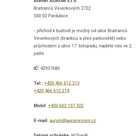
Atelier AURUM s.r.o.
Bratranců Veverkových 2722
530 02 Pardubice
- příchod k budově je možný od ulice Bratranců
Veverkových (brankou a přes parkoviště) nebo
průchodem z ulice 17. listopadu, najdete nás ve 2.
patře
IČ:
42937680
Tel.:
+420 466 612 213
+420 466 612 214
Mobil:
+420 602 137 322
E-mail:
aurum@aurumroom.cz
Datová schránka:
kh2nw4r