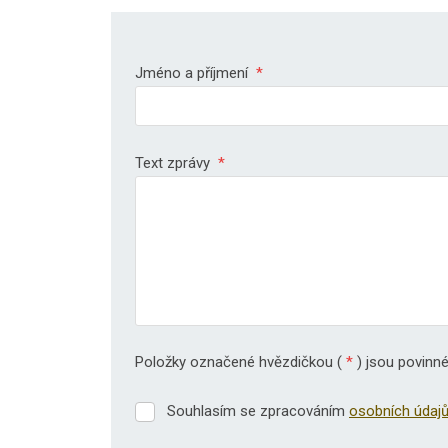
Jméno a příjmení
*
Text zprávy
*
Položky označené hvězdičkou (
*
) jsou povinné
Souhlasím se zpracováním
osobních údaj
Souhlasím
se