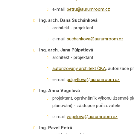
e-mail:
petru@aurumroom.cz
Ing. arch. Dana Suchánková
architekt - projektant
e-mail:
suchankova@aurumroom.cz
Ing. arch. Jana Půlpytlová
architekt - projektant
autorizovaný architekt ČKA
, autorizace p
e-mail:
pulpytlova@aurumroom.cz
Ing. Anna Vogelová
projektant, oprávnění k výkonu územně pl
plánování) - zástupce pořizovatele
e-mail:
vogelova@aurumroom.cz
Ing. Pavel Petrů