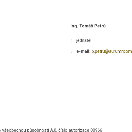
Ing. Tomáš Petrů
jednatel
e-mail:
p.petru@aurumroom
se všeobecnou působností A.0, číslo autorizace 00966