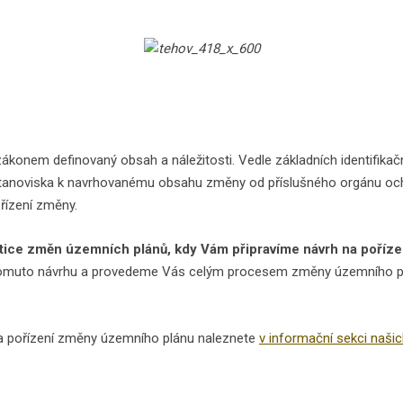
konem definovaný obsah a náležitosti. Vedle základních identifika
stanoviska k navrhovanému obsahu změny od příslušného orgánu och
ořízení změny.
ice změn územních plánů, kdy Vám připravíme návrh na poříz
 tomuto návrhu a provedeme Vás celým procesem změny územního pl
na pořízení změny územního plánu naleznete
v informační sekci našic