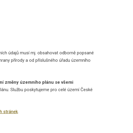
čních údajů musí mj. obsahovat odborně popsané
rany přírody a od příslušného úřadu územního
ení změny územního plánu se všemi
ánu. Službu poskytujeme pro celé území České
h stránek
.