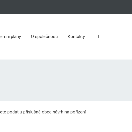
Vyhledávání
emní plány
O společnosti
Kontakty
te podat u příslušné obce návrh na pořízení