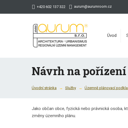
aurum@aurumroom.cz
+420 602 137 322
Úvod
Návrh na pořízen
Úvodní stránka
Služby
Územně plánovací podkl
Jako občan obce, fyzická nebo právnická osoba, k
změny územního plánu.