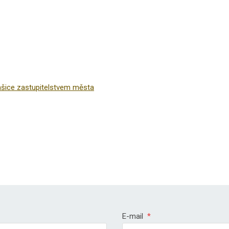
šice zastupitelstvem města
E-mail
*