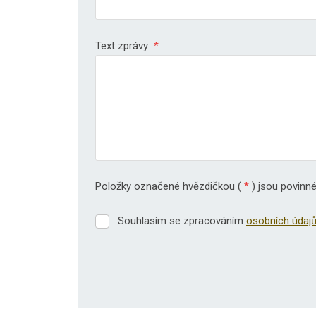
Text zprávy
*
Položky označené hvězdičkou (
*
) jsou povinné
Souhlasím se zpracováním
osobních údaj
Souhlasím
se
zpracováním
osobních
údajů
.
Formulář
se