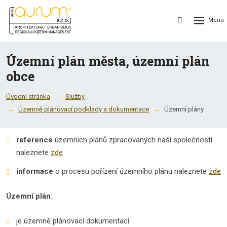
Rozbalení
Vyhledávání
menu
Územní plán města, územní plán
obce
Úvodní stránka
Služby
Územně plánovací podklady a dokumentace
Územní plány
reference
územních plánů zpracovaných naší společností
naleznete
zde
informace
o procesu pořízení územního plánu naleznete
zde
Územní plán:
je územně plánovací dokumentací