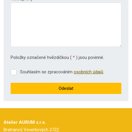
Položky označené hvězdičkou (
*
) jsou povinné.
Souhlasím se zpracováním
osobních údajů
.
Souhlasím
se
zpracováním
Odeslat
osobních
údajů
.
Formulář
se
nepodařilo
Atelier AURUM s.r.o.
odeslat.
Bratranců Veverkových 2722