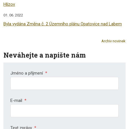
Hlízov
01. 06. 2022
Byla vydána Změna č. 2 Územního plánu Opatovice nad Labem
Archiv novinek
Neváhejte a napište nám
Jméno a příjmení
*
E-mail
*
Text zprávy
*