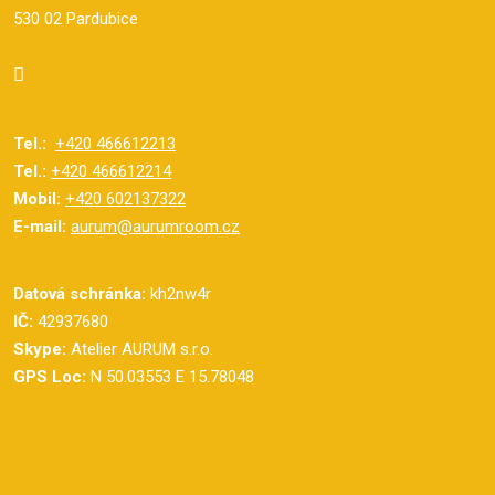
530 02 Pardubice
Tel.:
+420 466612213
Tel.:
+420 466612214
Mobil:
+420 602137322
E-mail:
aurum@aurumroom.cz
Datová schránka:
kh2nw4r
IČ:
42937680
Skype:
Atelier AURUM s.r.o.
GPS Loc:
N 50.03553 E 15.78048