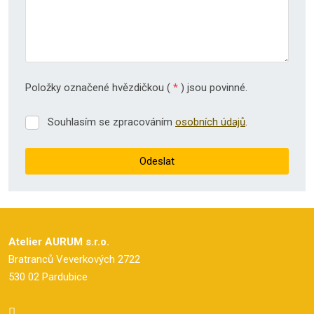
Položky označené hvězdičkou (
*
) jsou povinné.
Souhlasím se zpracováním
osobních údajů
.
Souhlasím
se
zpracováním
Odeslat
osobních
údajů
.
Formulář
se
nepodařilo
Atelier AURUM s.r.o.
odeslat.
Bratranců Veverkových 2722
530 02 Pardubice