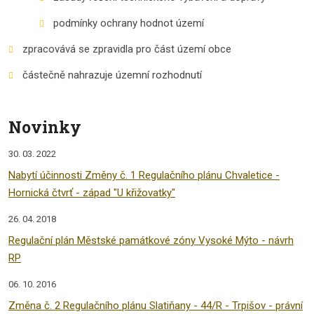
podmínky ochrany hodnot území
zpracovává se zpravidla pro část území obce
částečně nahrazuje územní rozhodnutí
Novinky
30. 03. 2022
Nabytí účinnosti Změny č. 1 Regulačního plánu Chvaletice -
Hornická čtvrť - západ "U křižovatky"
26. 04. 2018
Regulační plán Městské památkové zóny Vysoké Mýto - návrh
RP
06. 10. 2016
Změna č. 2 Regulačního plánu Slatiňany - 44/R - Trpišov - právní