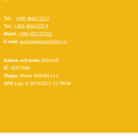
Tel.:
+420 466612213
Tel.:
+420 466612214
Mobil:
+420 602137322
E-mail:
aurum@aurumroom.cz
Datová schránka:
kh2nw4r
IČ:
42937680
Skype:
Atelier AURUM s.r.o.
GPS Loc:
N 50.03553 E 15.78048