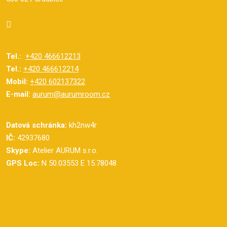
Tel.:
+420 466612213
Tel.:
+420 466612214
Mobil:
+420 602137322
E-mail:
aurum@aurumroom.cz
Datová schránka:
kh2nw4r
IČ:
42937680
Skype:
Atelier AURUM s.r.o.
GPS Loc:
N 50.03553 E 15.78048