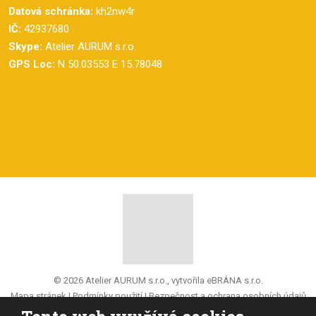
Datová schránka:
kh2nw4r
IČ:
42937680
Skype:
Atelier AURUM s.r.o.
GPS Loc:
N 50.03553 E 15.78048
© 2026 Atelier AURUM s.r.o., vytvořila eBRÁNA s.r.o.
Mapa stránek
|
Podmínky použití
|
Bezpečnost a ochrana osobních údajů