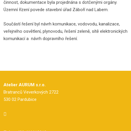
činnost, dokumentace byla projednána s dotčenými orgány.
Územní řízení povede stavební úřad Záboří nad Labem.
Součástí řešení byl návrh komunikace, vodovodu, kanalizace,
veřejného osvětlení, plynovodu, řešení zeleně, sítě elektronických
komunikací a návrh dopravního řešení.
Atelier AURUM s.r.o.
Bratranců Veverkových 2722
530 02 Pardubice