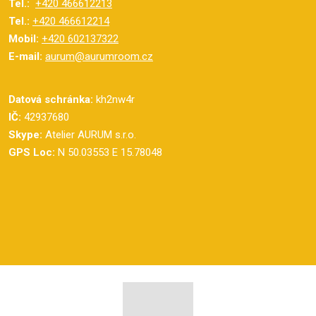
Tel.:
+420 466612213
Tel.:
+420 466612214
Mobil:
+420 602137322
E-mail:
aurum@aurumroom.cz
Datová schránka:
kh2nw4r
IČ:
42937680
Skype:
Atelier AURUM s.r.o.
GPS Loc:
N 50.03553 E 15.78048