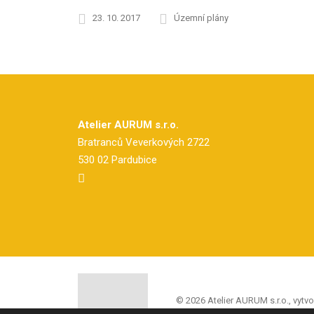
23. 10. 2017
Územní plány
Atelier AURUM s.r.o.
Bratranců Veverkových 2722
530 02 Pardubice
© 2026 Atelier AURUM s.r.o., vytvo