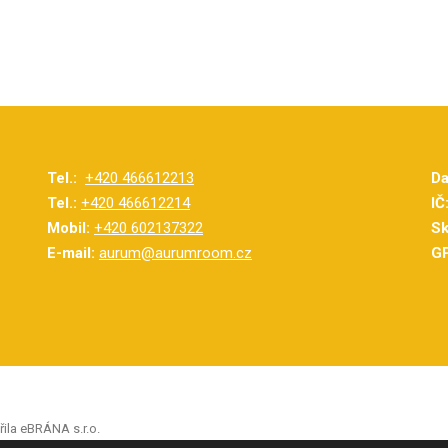
Tel.:
+420 466612213
Da
Tel.:
+420 466612214
IČ
Mobil:
+420 602137322
Sk
E-mail:
aurum@aurumroom.cz
GP
řila eBRÁNA s.r.o.