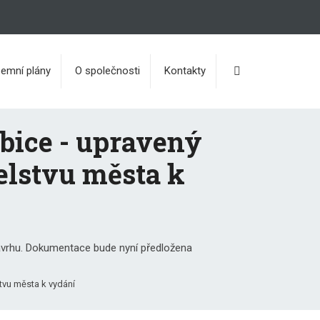
Vyhledávání
emní plány
O společnosti
Kontakty
bice - upravený
elstvu města k
vrhu. Dokumentace bude nyní předložena
tvu města k vydání