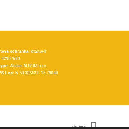
tová schránka:
kh2nw4r
:
42937680
ype:
Atelier AURUM s.r.o.
S Loc:
N 50.03553 E 15.78048
VYROBILA