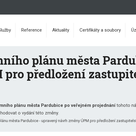
Služby
Reference
Aktuality
Certifikáty a soubory
Úz
ního plánu města Pardu
ro předložení zastupit
emního plánu města Pardubice po veřejném projednání
tohoto ná
zhodovat o vydání této změny.
lánu města Pardubice - upravený návrh změny ÚPM pro předložení zastupitels