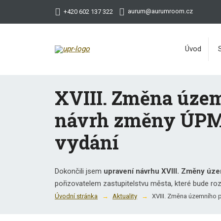
aurum@aurumroom.cz
+420 602 137 322
Úvod
XVIII. Změna územ
návrh změny ÚPM p
vydání
Dokončili jsem
upravení návrhu XVIII. Změny úz
pořizovatelem zastupitelstvu města, které bude ro
Úvodní stránka
Aktuality
XVIII. Změna územního p