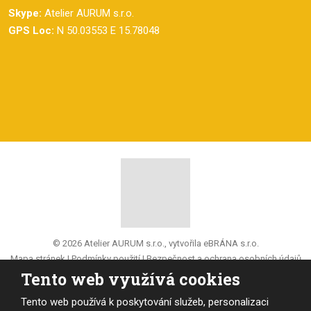
Skype:
Atelier AURUM s.r.o.
GPS Loc:
N 50.03553 E 15.78048
© 2026 Atelier AURUM s.r.o., vytvořila eBRÁNA s.r.o.
Mapa stránek
|
Podmínky použití
|
Bezpečnost a ochrana osobních údajů
Tento web využívá cookies
VYROBILA
Tento web používá k poskytování služeb, personalizaci