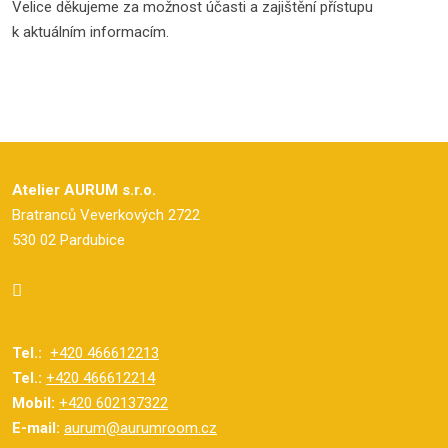
Velice děkujeme za možnost účasti a zajištění přístupu
k aktuálním informacím.
Atelier AURUM s.r.o.
Bratranců Veverkových 2722
530 02 Pardubice
Tel.:
+420 466612213
Tel.:
+420 466612214
Mobil:
+420 602137322
E-mail:
aurum@aurumroom.cz