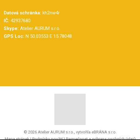
Datová schránka:
kh2nw4r
IČ:
42937680
Skype:
Atelier AURUM s.r.o.
GPS Loc:
N 50.03553 E 15.78048
© 2026 Atelier AURUM s.r.o., vytvořila eBRÁNA s.r.o.
Mapa stránek
|
Podmínky použití
|
Bezpečnost a ochrana osobních údajů